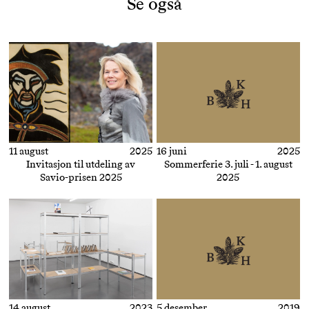
Se også
11 august
2025
16 juni
2025
Invitasjon til utdeling av
Sommerferie 3. juli - 1. august
Savio-prisen 2025
2025
14 august
2023
5 desember
2019