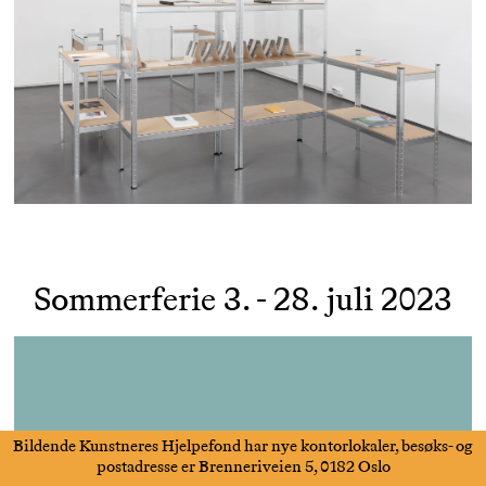
Sommerferie 3. - 28. juli 2023
Bildende Kunstneres Hjelpefond har nye kontorlokaler, besøks- og
postadresse er Brenneriveien 5, 0182 Oslo