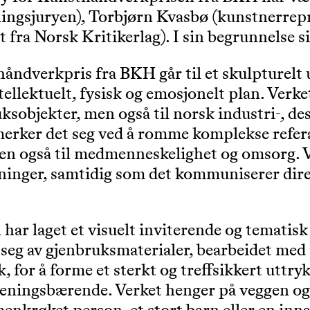
llingsjuryen), Torbjørn Kvasbø (kunstnerrep
 fra Norsk Kritikerlag). I sin begrunnelse si
åndverkpris fra BKH går til et skulpturelt 
tellektuelt, fysisk og emosjonelt plan. Verke
sobjekter, men også til norsk industri-, des
erker det seg ved å romme komplekse referan
men også til medmenneskelighet og omsorg. V
kninger, samtidig som det kommuniserer direk
 har laget et visuelt inviterende og tematis
 seg av gjenbruksmaterialer, bearbeidet me
, for å forme et sterkt og treffsikkert uttr
eningsbærende. Verket henger på veggen og er