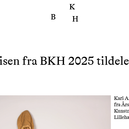
sen fra BKH 2025 tildele
Kari A
fra År
Kunstm
Lille