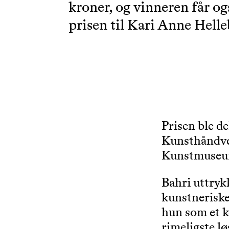
kroner, og vinneren får og
prisen til Kari Anne Helle
Prisen ble d
Kunsthåndver
Kunstmuseum 
Bahri uttryk
kunstneriske
hun som et ko
rimeligste l