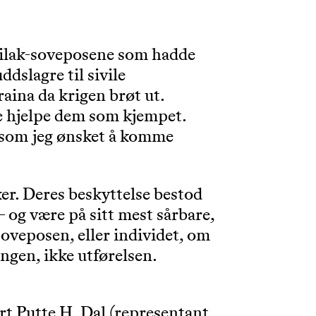
gilak-soveposene som hadde
dslagre til sivile
aina da krigen brøt ut.
e hjelpe dem som kjempet.
g som jeg ønsket å komme
r. Deres beskyttelse bestod
– og være på sitt mest sårbare,
soveposen, eller individet, om
ngen, ikke utførelsen.
t Putte H. Dal (representant