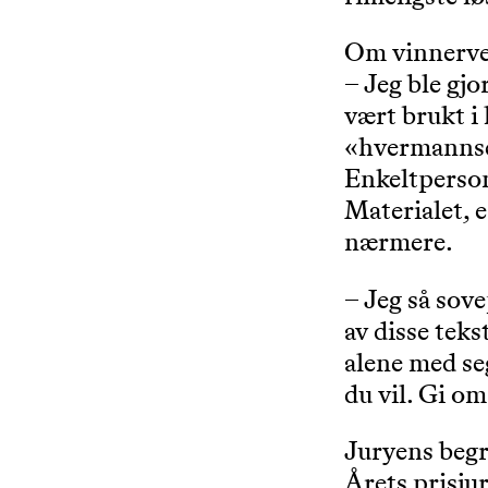
Om vinnerver
– Jeg ble gj
vært brukt i 
«hvermannsen
Enkeltperson
Materialet, 
nærmere.
– Jeg så sov
av disse teks
alene med seg
du vil. Gi o
Juryens beg
Årets prisju