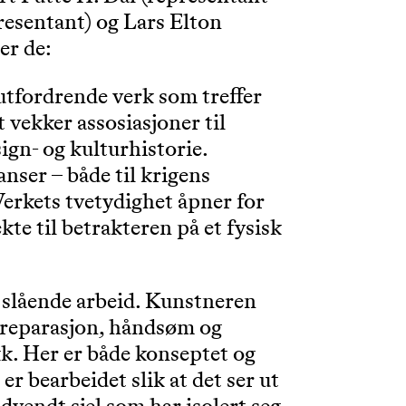
resentant) og Lars Elton
er de:
utfordrende verk som treffer
t vekker assosiasjoner til
ign- og kulturhistorie.
ser – både til krigens
erkets tvetydighet åpner for
te til betrakteren på et fysisk
k slående arbeid. Kunstneren
d reparasjon, håndsøm og
ykk. Her er både konseptet og
 bearbeidet slik at det ser ut