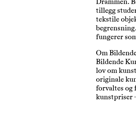
Drammen. Bah
tillegg stude
tekstile obj
begrensning.
fungerer so
Om Bildende
Bildende Kun
lov om kunst
originale ku
forvaltes og 
kunstpriser 