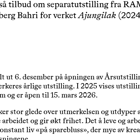
så tilbud om separatutstilling fra RAM
berg Bahri for verket
Ajungilak
(2024
elt ut 6. desember på åpningen av Årsutstill
keres årlige utstilling. I 2025 vises utstil
og er åpen til 15. mars 2026.
ker stor glede over utmerkelsen og utdyper at
 arbeidet og gir økt frihet. Det å leve og a
nstant liv «på sparebluss», der mye av kreat
øsningene.