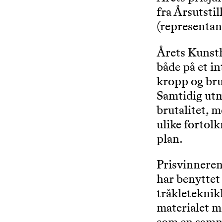
fra Årsutsti
(representant
Årets Kunsth
både på et in
kropp og bruk
Samtidig utm
brutalitet, 
ulike fortol
plan.
Prisvinneren
har benyttet
tråkleteknikk
materialet m