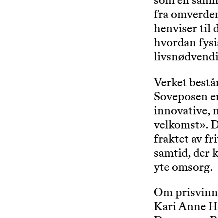
som en samme
fra omverden
henviser til
hvordan fysi
livsnødvendi
Verket bestå
Soveposen er
innovative, 
velkomst». D
fraktet av f
samtid, der 
yte omsorg.
Om prisvinn
Kari Anne He