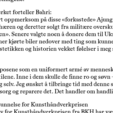
ket forteller Bahri:
ort oppmerksom på disse «forkastede» Ajun
hæren og deretter solgt fra militære overskud
». Senere valgte noen å donere dem til Ukr
er kjørte biler nedover med ting som kunn
estetikken og historien vekket følelser i me
eposene som en uniformert armé av menneske
tilene. Inne i dem skulle de finne ro og søvn 
 selv. Jeg ønsket å tilbringe tid med denne 
msorg og reparere det. Det handler om handli
runnelse for Kunsthåndverkprisen
ry for Kunsthåndverkprisen fra BKH har vær