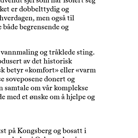
vendt sjel som har isolert seg
ket er dobbelttydig og
 hverdagen, men også til
re både begrensende og
 vannmaling og tråklede sting.
dusert av det historisk
sk betyr «komfort» eller «varm
sse soveposene donert og
r en samtale om vår komplekse
ide med et ønske om å hjelpe og
st på Kongsberg og bosatt i