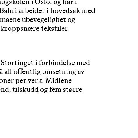
gskolen i Oslo, og har i
. Bahri arbeider i hovedsak med
temaene ubevegelighet og
 kroppsnære tekstiler
Stortinget i forbindelse med
 all offentlig omsetning av
roner per verk. Midlene
pend, tilskudd og fem større