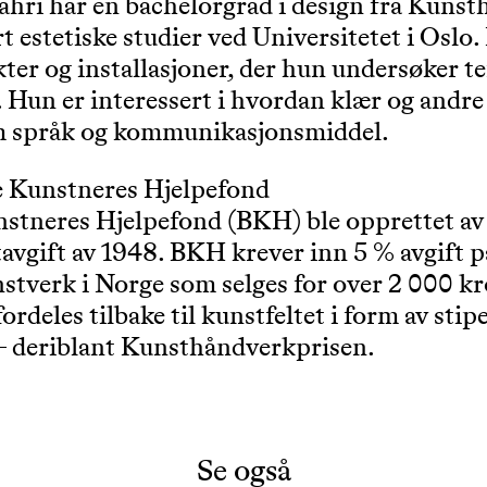
ri har en bachelorgrad i design fra Kunsthø
rt estetiske studier ved Universitetet i Oslo
ekter og installasjoner, der hun undersøker 
 Hun er interessert i hvordan klær og andre
m språk og kommunikasjonsmiddel.
 Kunstneres Hjelpefond
stneres Hjelpefond (BKH) ble opprettet av 
avgift av 1948. BKH krever inn 5 % avgift på
nstverk i Norge som selges for over 2 000 k
fordeles tilbake til kunstfeltet i form av sti
– deriblant Kunsthåndverkprisen.
Se også