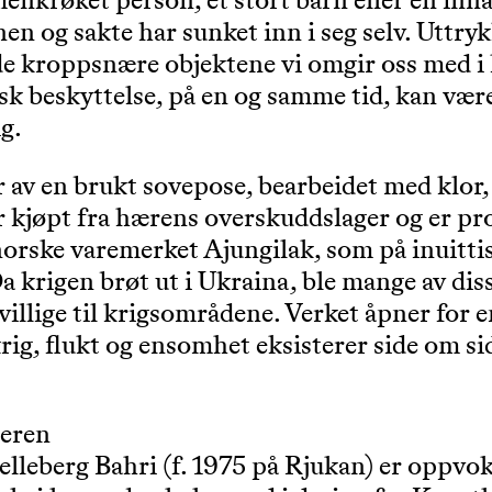
nkrøket person, et stort barn eller en innad
en og sakte har sunket inn i seg selv. Uttryk
 de kroppsnære objektene vi omgir oss med i
sk beskyttelse, på en og samme tid, kan væ
g.
r av en brukt sovepose, bearbeidet med klor,
 kjøpt fra hærens overskuddslager og er pro
norske varemerket Ajungilak, som på inuitti
a krigen brøt ut i Ukraina, ble mange av di
rivillige til krigsområdene. Verket åpner fo
krig, flukt og ensomhet eksisterer side om s
eren
lleberg Bahri (f. 1975 på Rjukan) er oppvok